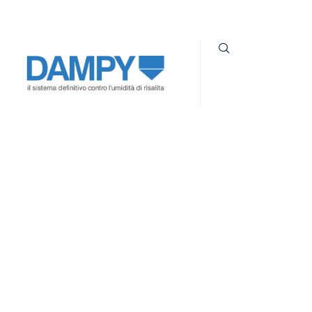
+39 328 0023274
info@umidita.com
Bregnano (CO)