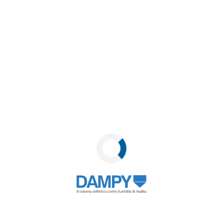
In quale città richiedi il 
opri cosa possiamo fare
tivamente
.
La tua Richiesta qui
DDISFATTI O
Richie
Informativa sulla privacy:
na garanzia soddisfatto o
I dati inseriti verranno util
certificato di garanzia di
informazioni sul trattament
to,
il cliente viene
privacy
cliccando qui
.