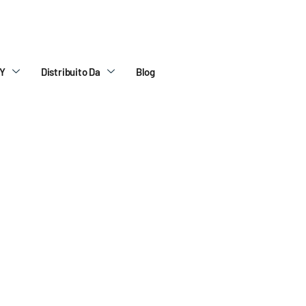
isolvere il problema
Di cosa si tratta
Verifica i tuoi muri
PY
Distribuito Da
Blog